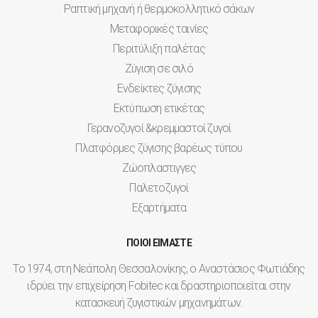
Ραπτική μηχανή ή θερμοκολλητικό σάκων
Μεταφορικές ταινίες
Περιτύλιξη παλέτας
Ζύγιση σε σιλό
Ενδείκτες ζύγισης
Εκτύπωση ετικέτας
Γερανοζυγοί &κρεμμαστοί ζυγοί
Πλατφόρμες ζύγισης βαρέως τύπου
Ζώοπλαστιγγες
Παλετοζυγοί
Εξαρτήματα
ΠΟΙΟΙ ΕΙΜΑΣΤΕ
Το 1974, στη Νεάπολη Θεσσαλονίκης, ο Αναστάσιος Φωτιάδης
ιδρύει την επιχείρηση Fobitec και δραστηριοποιείται στην
κατασκευή ζυγιστικών μηχανημάτων.