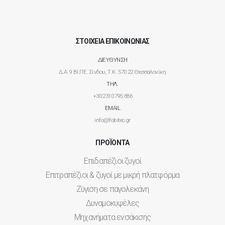
ΣΤΟΙΧΕΙΑ ΕΠΙΚΟΙΝΩΝΙΑΣ
ΔΙΕΥΘΥΝΣΗ
Δ.Α. 9 ΒΙ.ΠΕ. Σίνδου, Τ.Κ. 570 22 Θεσσαλονίκη
ΤΗΛ.
+30 2310 795 686
EMAIL
info@fobitec.gr
ΠΡΟΪΟΝΤΑ
Επιδαπέζιοι ζυγοί
Επιτραπέζιοι & ζυγοί με μικρή πλατφόρμα
Ζύγιση σε παγολεκάνη
Δυναμοκυψέλες
Μηχανήματα ενσάκισης