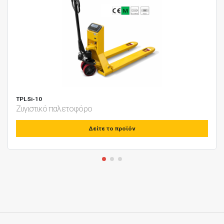
TPLSi-10
Ζυγιστικό παλετοφόρο
Δείτε το προϊόν
test
False