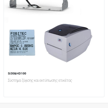
Si30&HD100
Σύστημα ζύγισης και εκτύπωσης ετικέτας
test
False