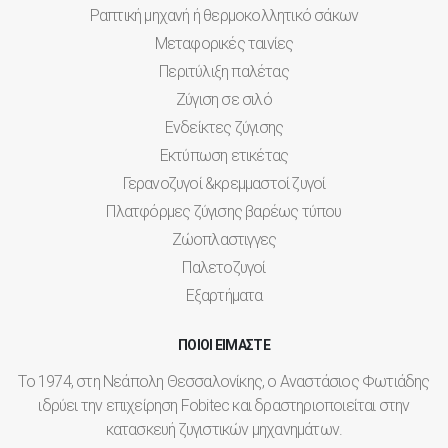
Ραπτική μηχανή ή θερμοκολλητικό σάκων
Μεταφορικές ταινίες
Περιτύλιξη παλέτας
Ζύγιση σε σιλό
Ενδείκτες ζύγισης
Εκτύπωση ετικέτας
Γερανοζυγοί &κρεμμαστοί ζυγοί
Πλατφόρμες ζύγισης βαρέως τύπου
Ζώοπλαστιγγες
Παλετοζυγοί
Εξαρτήματα
ΠΟΙΟΙ ΕΙΜΑΣΤΕ
Το 1974, στη Νεάπολη Θεσσαλονίκης, ο Αναστάσιος Φωτιάδης
ιδρύει την επιχείρηση Fobitec και δραστηριοποιείται στην
κατασκευή ζυγιστικών μηχανημάτων.