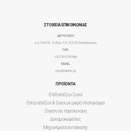
ΣΤΟΙΧΕΙΑ ΕΠΙΚΟΙΝΩΝΙΑΣ
ΔΙΕΥΘΥΝΣΗ
Δ.Α. 9 ΒΙ.ΠΕ. Σίνδου, Τ.Κ. 570 22 Θεσσαλονίκη
ΤΗΛ.
+30 2310 795 686
EMAIL
info@fobitec.gr
ΠΡΟΪΟΝΤΑ
Επιδαπέζιοι ζυγοί
Επιτραπέζιοι & ζυγοί με μικρή πλατφόρμα
Ζύγιση σε παγολεκάνη
Δυναμοκυψέλες
Μηχανήματα ενσάκισης