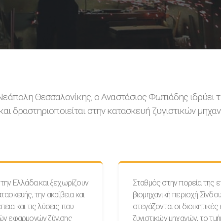
 Νεάπολη Θεσσαλονίκης, ο Αναστάσιος Φωτιάδης ιδρύει τ
 και δραστηριοποιείται στην κατασκευή ζυγιστικών μηχα
 την Ελλάδα και ξεχωρίζουν
Σταθμός στην πορεία της ε
τασκευής, την ακρίβεια και
βιομηχανική περιοχή Σίνδου
εια και τις λύσεις που
στεγάζονται οι διοικητικές
κών εφαρμογών ζύγισης
ζυγιστικών μηχανών, το τμή