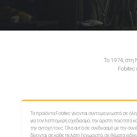
Το 1974, στη
Fobitec
Τα προϊόντα Fobitec γίνονται σύντομα γνωστά σε όλη
για τον λεπτομερή σχεδιασμό, την άριστη ποιότητα κα
την αντοχή τους. Όλα αυτά σε συνδυασμό με την συνέπ
δίνονται σε κάθε πελάτη ξεχωριστά, σε θέματα ειδι