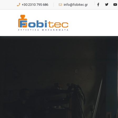
+30 2310 795 686
info@fobitec.gr