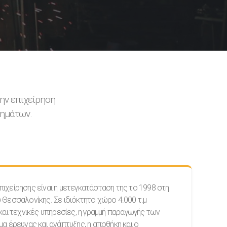
ην επιχείρηση
νημάτων.
πιχείρησης είναι η μετεγκατάσταση της το 1998 στη
 Θεσσαλονίκης. Σε ιδιόκτητο χώρο 4.000 τ.μ
 και τεχνικές υπηρεσίες, η γραμμή παραγωγής των
μα έρευνας και ανάπτυξης, η αποθήκη και ο