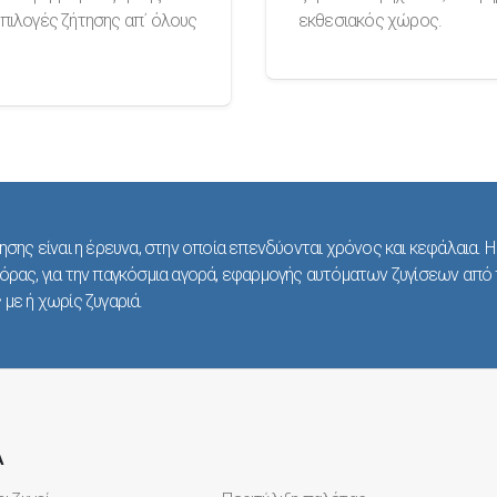
πιλογές ζήτησης απ΄ όλους
εκθεσιακός χώρος.
ησης είναι η έρευνα, στην οποία επενδύονται χρόνος και κεφάλαια. 
όρας, για την παγκόσμια αγορά, εφαρμογής αυτόματων ζυγίσεων από
με ή χωρίς ζυγαριά.
Α